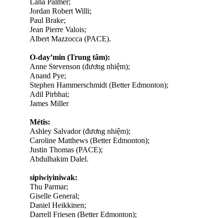
Lana Palmer;
Jordan Robert Willi;
Paul Brake;
Jean Pierre Valois;
Albert Mazzocca (PACE).
O-day’min (Trung tâm):
Anne Stevenson (đương nhiệm);
Anand Pye;
Stephen Hammerschmidt (Better Edmonton);
Adil Pirbhai;
James Miller
Métis:
Ashley Salvador (đương nhiệm);
Caroline Matthews (Better Edmonton);
Justin Thomas (PACE);
Abdulhakim Dalel.
sipiwiyiniwak:
Thu Parmar;
Giselle General;
Daniel Heikkinen;
Darrell Friesen (Better Edmonton);