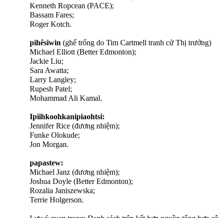
Kenneth Ropcean (PACE);
Bassam Fares;
Roger Kotch.
pihêsiwin
(ghế trống do Tim Cartmell tranh cử Thị trưởng)
Michael Elliott (Better Edmonton);
Jackie Liu;
Sara Awatta;
Larry Langley;
Rupesh Patel;
Mohammad Ali Kamal.
Ipiihkoohkanipiaohtsi:
Jennifer Rice (đương nhiệm);
Funke Olokude;
Jon Morgan.
papastew:
Michael Janz (đương nhiệm);
Joshua Doyle (Better Edmonton);
Rozalia Janiszewska;
Terrie Holgerson.