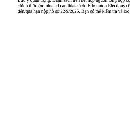
Lưu ý quan trọng: Danh sách trên kết hợp nguồn tổng hợp cộ
chính thức (nominated candidates) do Edmonton Elections côn
đến/qua hạn nộp hồ sơ 22/9/2025. Bạn có thể kiểm tra và lọc