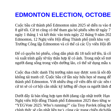
EDMONTON ELECTION, OCTOBER
Cuộc bầu cử thành phố Edmonton năm 2025 sẽ diễn ra vào th
8 giờ tối. Cử tri cũng có thể tham gia bỏ phiếu sớm từ ngày 
ngày 1 tháng 1 và kết thúc vào trưa ngày 22 tháng 9 năm 202
Edmonton, 12 Nghị viên Hội đồng Thành phố (mỗi khu vực b
Trường Công lập Edmonton và có thể cả các Ủy viên Hội đ
Để có quyền bỏ phiếu, công dân phải đủ 18 tuổi trở lên, là 
và xuất trình giấy tờ tùy thân hợp lệ có ảnh. Trong một số tr
người đang sống trong viện dưỡng lão, có thể sử dụng mẫu x
Cuộc đua chức danh Thị trưởng năm nay được xem là sôi độ
không tái tranh cử.
Cu
ộc bầu cử lần này hứa hẹn sẽ mang đế
thành phố Edmonton. Với nhiều ứng cử viên đến từ các nền 
cử tri sẽ có cơ hội cân nhắc kỹ lưỡng để chọn ra người lãnh 
Dưới đây là bản tổng hợp tạm thời (đang cập nhật trước Hạn
Nghị viên Hội đồng Thành phố Edmonton 2025 theo từng wa
“YEGVote 2025: Who’s running?” của Troy Pavlek (tổng hợp
chính thức sẽ cập nhật liên tục), cùng các trang chiến dịch/đ