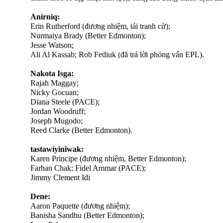
Anirniq:
Erin Rutherford (đương nhiệm, tái tranh cử);
Nurmaiya Brady (Better Edmonton);
Jesse Watson;
Ali Al Kassab; Rob Fediuk (đã trả lời phỏng vấn EPL).
Nakota Isga:
Rajah Maggay;
Nicky Gocuan;
Diana Steele (PACE);
Jordan Woodruff;
Joseph Mugodo;
Reed Clarke (Better Edmonton).
tastawiyiniwak:
Karen Principe (đương nhiệm, Better Edmonton);
Farhan Chak; Fidel Ammar (PACE);
Jimmy Clement Idi
Dene:
Aaron Paquette (đương nhiệm);
Banisha Sandhu (Better Edmonton);